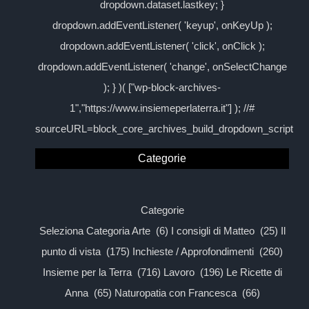
dropdown.dataset.lastkey; }
dropdown.addEventListener( 'keyup', onKeyUp );
dropdown.addEventListener( 'click', onClick );
dropdown.addEventListener( 'change', onSelectChange
); } )( ["wp-block-archives-
1","https://www.insiemeperlaterra.it"] ); //#
sourceURL=block_core_archives_build_dropdown_script
Categorie
Categorie
Seleziona Categoria Arte (6) I consigli di Matteo (25) Il
punto di vista (175) Inchieste / Approfondimenti (260)
Insieme per la Terra (716) Lavoro (196) Le Ricette di
Anna (65) Naturopatia con Francesca (66)