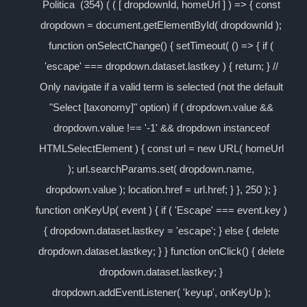
Politica (354) ( ( [ dropdownId, homeUrl ] ) => { const
dropdown = document.getElementById( dropdownId );
function onSelectChange() { setTimeout( () => { if (
'escape' === dropdown.dataset.lastkey ) { return; } //
Only navigate if a valid term is selected (not the default
"Select [taxonomy]" option) if ( dropdown.value &&
dropdown.value !== '-1' && dropdown instanceof
HTMLSelectElement ) { const url = new URL( homeUrl
); url.searchParams.set( dropdown.name,
dropdown.value ); location.href = url.href; } }, 250 ); }
function onKeyUp( event ) { if ( 'Escape' === event.key )
{ dropdown.dataset.lastkey = 'escape'; } else { delete
dropdown.dataset.lastkey; } } function onClick() { delete
dropdown.dataset.lastkey; }
dropdown.addEventListener( 'keyup', onKeyUp );