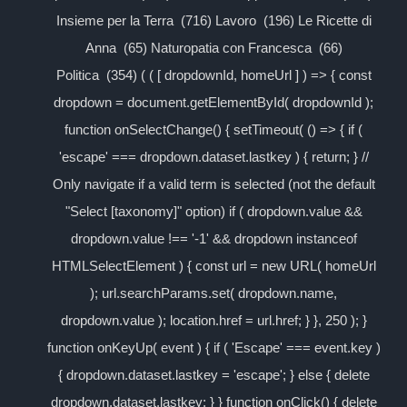
Insieme per la Terra (716) Lavoro (196) Le Ricette di
Anna (65) Naturopatia con Francesca (66)
Politica (354) ( ( [ dropdownId, homeUrl ] ) => { const
dropdown = document.getElementById( dropdownId );
function onSelectChange() { setTimeout( () => { if (
'escape' === dropdown.dataset.lastkey ) { return; } //
Only navigate if a valid term is selected (not the default
"Select [taxonomy]" option) if ( dropdown.value &&
dropdown.value !== '-1' && dropdown instanceof
HTMLSelectElement ) { const url = new URL( homeUrl
); url.searchParams.set( dropdown.name,
dropdown.value ); location.href = url.href; } }, 250 ); }
function onKeyUp( event ) { if ( 'Escape' === event.key )
{ dropdown.dataset.lastkey = 'escape'; } else { delete
dropdown.dataset.lastkey; } } function onClick() { delete