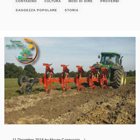
CONTADINO
CULTURA
MODI DI DIRE
PROVERBI
SAGGEZZA POPOLARE
STORIA
11 Dicembre 2016
by
Mauro Cappuccio