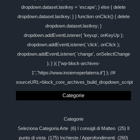
dropdown.dataset.lastkey = 'escape'; } else { delete
dropdown.dataset.lastkey; } } function onClick() { delete
dropdown.dataset.lastkey; }
dropdown.addEventListener( 'keyup', onKeyUp );
dropdown.addEventListener( 'click', onClick );
dropdown.addEventListener( 'change', onSelectChange
); } )( ["wp-block-archives-
1","https://www.insiemeperlaterra.it"] ); //#
sourceURL=block_core_archives_build_dropdown_script
Categorie
Categorie
Seleziona Categoria Arte (6) I consigli di Matteo (25) Il
punto di vista (175) Inchieste / Approfondimenti (260)