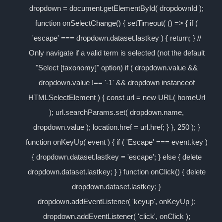
dropdown = document.getElementById( dropdownId );
function onSelectChange() { setTimeout( () => { if (
'escape' === dropdown.dataset.lastkey ) { return; } //
Only navigate if a valid term is selected (not the default
"Select [taxonomy]" option) if ( dropdown.value &&
dropdown.value !== '-1' && dropdown instanceof
HTMLSelectElement ) { const url = new URL( homeUrl
); url.searchParams.set( dropdown.name,
dropdown.value ); location.href = url.href; } }, 250 ); }
function onKeyUp( event ) { if ( 'Escape' === event.key )
{ dropdown.dataset.lastkey = 'escape'; } else { delete
dropdown.dataset.lastkey; } } function onClick() { delete
dropdown.dataset.lastkey; }
dropdown.addEventListener( 'keyup', onKeyUp );
dropdown.addEventListener( 'click', onClick );