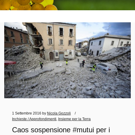
1 Settembre 2016
by
Nicola Gozzoli
Inchieste / Approfondimenti
,
Insieme per la Terra
Caos sospensione #mutui per i