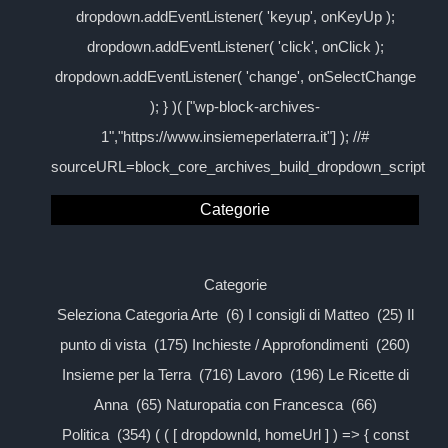
dropdown.addEventListener( 'keyup', onKeyUp );
dropdown.addEventListener( 'click', onClick );
dropdown.addEventListener( 'change', onSelectChange
); } )( ["wp-block-archives-
1","https://www.insiemeperlaterra.it"] ); //#
sourceURL=block_core_archives_build_dropdown_script
Categorie
Categorie
Seleziona Categoria Arte (6) I consigli di Matteo (25) Il
punto di vista (175) Inchieste / Approfondimenti (260)
Insieme per la Terra (716) Lavoro (196) Le Ricette di
Anna (65) Naturopatia con Francesca (66)
Politica (354) ( ( [ dropdownId, homeUrl ] ) => { const