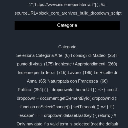
1","https://www.insiemeperlaterra.it"] ); //#
sourceURL=block_core_archives_build_dropdown_script
Categorie
Categorie
Seleziona Categoria Arte (6) I consigli di Matteo (25) Il
punto di vista (175) Inchieste / Approfondimenti (260)
Insieme per la Terra (716) Lavoro (196) Le Ricette di
Anna (65) Naturopatia con Francesca (66)
Politica (354) ( ( [ dropdownId, homeUrl ] ) => { const
dropdown = document.getElementById( dropdownId );
function onSelectChange() { setTimeout( () => { if (
'escape' === dropdown.dataset.lastkey ) { return; } //
Only navigate if a valid term is selected (not the default