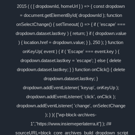
2015 ( ( [ dropdownId, homeUrl ] ) => { const dropdown
= document.getElementById( dropdownId ); function
onSelectChange() { setTimeout( () => { if ( 'escape' ===
dropdown.dataset.lastkey ) { return; } if ( dropdown.value
) { location.href = dropdown.value; } }, 250 ); } function
onKeyUp( event ) { if ( 'Escape' === event.key ) {
dropdown.dataset.lastkey = 'escape'; } else { delete
dropdown.dataset.lastkey; } } function onClick() { delete
dropdown.dataset.lastkey; }
dropdown.addEventListener( 'keyup', onKeyUp );
dropdown.addEventListener( 'click', onClick );
dropdown.addEventListener( 'change', onSelectChange
); } )( ["wp-block-archives-
1","https://www.insiemeperlaterra.it"] ); //#
sourceURL=block_core_archives_build_dropdown_script