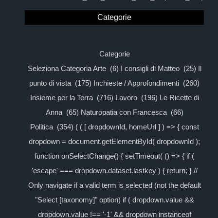
Categorie
Categorie
Seleziona Categoria Arte (6) I consigli di Matteo (25) Il
punto di vista (175) Inchieste / Approfondimenti (260)
Insieme per la Terra (716) Lavoro (196) Le Ricette di
Anna (65) Naturopatia con Francesca (66)
Politica (354) ( ( [ dropdownId, homeUrl ] ) => { const
dropdown = document.getElementById( dropdownId );
function onSelectChange() { setTimeout( () => { if (
'escape' === dropdown.dataset.lastkey ) { return; } //
Only navigate if a valid term is selected (not the default
"Select [taxonomy]" option) if ( dropdown.value &&
dropdown.value !== '-1' && dropdown instanceof