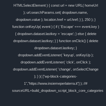
HTMLSelectElement ) { const url = new URL( homeUrl
); url.searchParams.set( dropdown.name,
dropdown.value ); location.href = url.href; } }, 250 ); }
function onKeyUp( event ) { if ( 'Escape' === event.key )
{ dropdown.dataset.lastkey = 'escape'; } else { delete
dropdown.dataset.lastkey; } } function onClick() { delete
dropdown.dataset.lastkey; }
dropdown.addEventListener( 'keyup', onKeyUp );
dropdown.addEventListener( 'click', onClick );
dropdown.addEventListener( 'change', onSelectChange
); } )( ["wp-block-categories-
1","https://www.insiemeperlaterra.it"] ); //#
sourceURL=build_dropdown_script_block_core_categories