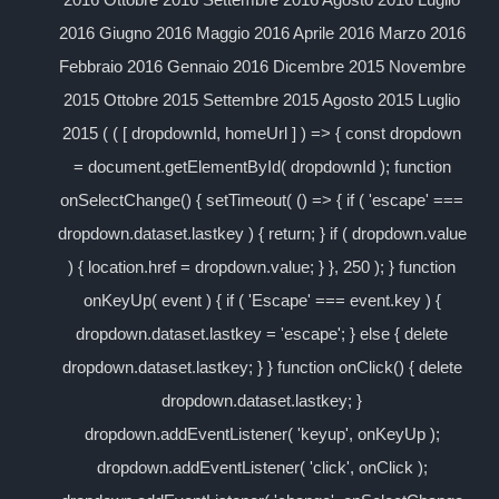
2016 Giugno 2016 Maggio 2016 Aprile 2016 Marzo 2016
Febbraio 2016 Gennaio 2016 Dicembre 2015 Novembre
2015 Ottobre 2015 Settembre 2015 Agosto 2015 Luglio
2015 ( ( [ dropdownId, homeUrl ] ) => { const dropdown
= document.getElementById( dropdownId ); function
onSelectChange() { setTimeout( () => { if ( 'escape' ===
dropdown.dataset.lastkey ) { return; } if ( dropdown.value
) { location.href = dropdown.value; } }, 250 ); } function
onKeyUp( event ) { if ( 'Escape' === event.key ) {
dropdown.dataset.lastkey = 'escape'; } else { delete
dropdown.dataset.lastkey; } } function onClick() { delete
dropdown.dataset.lastkey; }
dropdown.addEventListener( 'keyup', onKeyUp );
dropdown.addEventListener( 'click', onClick );