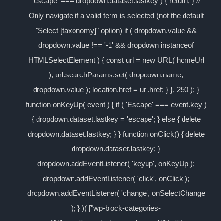
'escape' === dropdown.dataset.lastkey ) { return; } //
Only navigate if a valid term is selected (not the default
"Select [taxonomy]" option) if ( dropdown.value &&
dropdown.value !== '-1' && dropdown instanceof
HTMLSelectElement ) { const url = new URL( homeUrl
); url.searchParams.set( dropdown.name,
dropdown.value ); location.href = url.href; } }, 250 ); }
function onKeyUp( event ) { if ( 'Escape' === event.key )
{ dropdown.dataset.lastkey = 'escape'; } else { delete
dropdown.dataset.lastkey; } } function onClick() { delete
dropdown.dataset.lastkey; }
dropdown.addEventListener( 'keyup', onKeyUp );
dropdown.addEventListener( 'click', onClick );
dropdown.addEventListener( 'change', onSelectChange
); } )( ["wp-block-categories-