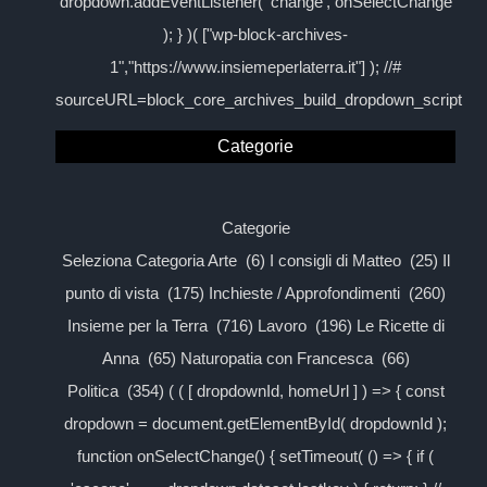
dropdown.addEventListener( 'change', onSelectChange
); } )( ["wp-block-archives-
1","https://www.insiemeperlaterra.it"] ); //#
sourceURL=block_core_archives_build_dropdown_script
Categorie
Categorie
Seleziona Categoria Arte (6) I consigli di Matteo (25) Il
punto di vista (175) Inchieste / Approfondimenti (260)
Insieme per la Terra (716) Lavoro (196) Le Ricette di
Anna (65) Naturopatia con Francesca (66)
Politica (354) ( ( [ dropdownId, homeUrl ] ) => { const
dropdown = document.getElementById( dropdownId );
function onSelectChange() { setTimeout( () => { if (