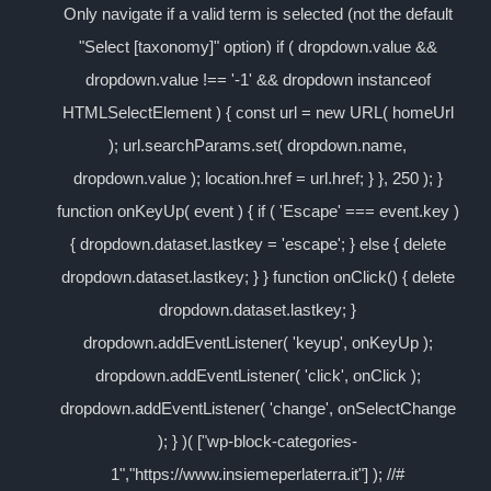
Only navigate if a valid term is selected (not the default
"Select [taxonomy]" option) if ( dropdown.value &&
dropdown.value !== '-1' && dropdown instanceof
HTMLSelectElement ) { const url = new URL( homeUrl
); url.searchParams.set( dropdown.name,
dropdown.value ); location.href = url.href; } }, 250 ); }
function onKeyUp( event ) { if ( 'Escape' === event.key )
{ dropdown.dataset.lastkey = 'escape'; } else { delete
dropdown.dataset.lastkey; } } function onClick() { delete
dropdown.dataset.lastkey; }
dropdown.addEventListener( 'keyup', onKeyUp );
dropdown.addEventListener( 'click', onClick );
dropdown.addEventListener( 'change', onSelectChange
); } )( ["wp-block-categories-
1","https://www.insiemeperlaterra.it"] ); //#