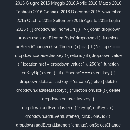
2016 Giugno 2016 Maggio 2016 Aprile 2016 Marzo 2016
Febbraio 2016 Gennaio 2016 Dicembre 2015 Novembre
2015 Ottobre 2015 Settembre 2015 Agosto 2015 Luglio
2015 ( ( [ dropdownId, homeUrl ] ) => { const dropdown
= document.getElementById( dropdownId ); function
onSelectChange() { setTimeout( () => { if ( 'escape' ===
dropdown.dataset.lastkey ) { return; } if ( dropdown.value
) { location.href = dropdown.value; } }, 250 ); } function
onKeyUp( event ) { if ( 'Escape' === event.key ) {
dropdown.dataset.lastkey = 'escape'; } else { delete
dropdown.dataset.lastkey; } } function onClick() { delete
dropdown.dataset.lastkey; }
dropdown.addEventListener( 'keyup', onKeyUp );
dropdown.addEventListener( 'click', onClick );
dropdown.addEventListener( 'change', onSelectChange