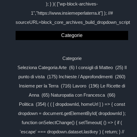
); } )( ["wp-block-archives-
1","https://www.insiemeperlaterra.it"] ); //#
sourceURL=block_core_archives_build_dropdown_script
Categorie
Categorie
Seleziona Categoria Arte (6) I consigli di Matteo (25) Il
punto di vista (175) Inchieste / Approfondimenti (260)
Insieme per la Terra (716) Lavoro (196) Le Ricette di
Anna (65) Naturopatia con Francesca (66)
Politica (354) ( ( [ dropdownId, homeUrl ] ) => { const
dropdown = document.getElementById( dropdownId );
function onSelectChange() { setTimeout( () => { if (
'escape' === dropdown.dataset.lastkey ) { return; } //