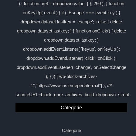
) { location.href = dropdown.value; } }, 250 ); } function
onKeyUp( event ) { if ( 'Escape' === event.key ) {
dropdown.dataset.lastkey = 'escape'; } else { delete
dropdown.dataset.lastkey; } } function onClick() { delete
dropdown.dataset.lastkey; }
dropdown.addEventListener( 'keyup', onKeyUp );
dropdown.addEventListener( 'click', onClick );
dropdown.addEventListener( 'change', onSelectChange
); } )( ["wp-block-archives-
1","https://www.insiemeperlaterra.it"] ); //#
sourceURL=block_core_archives_build_dropdown_script
Categorie
Categorie