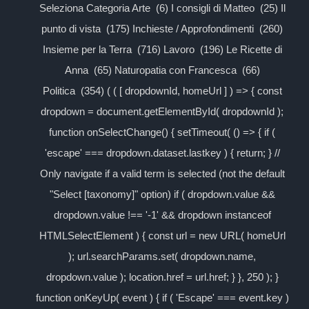
Seleziona Categoria Arte (6) I consigli di Matteo (25) Il
punto di vista (175) Inchieste / Approfondimenti (260)
Insieme per la Terra (716) Lavoro (196) Le Ricette di
Anna (65) Naturopatia con Francesca (66)
Politica (354) ( ( [ dropdownId, homeUrl ] ) => { const
dropdown = document.getElementById( dropdownId );
function onSelectChange() { setTimeout( () => { if (
'escape' === dropdown.dataset.lastkey ) { return; } //
Only navigate if a valid term is selected (not the default
"Select [taxonomy]" option) if ( dropdown.value &&
dropdown.value !== '-1' && dropdown instanceof
HTMLSelectElement ) { const url = new URL( homeUrl
); url.searchParams.set( dropdown.name,
dropdown.value ); location.href = url.href; } }, 250 ); }
function onKeyUp( event ) { if ( 'Escape' === event.key )