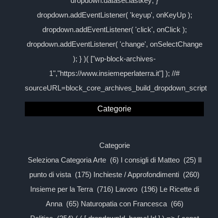
dropdown.dataset.lastkey; }
dropdown.addEventListener( 'keyup', onKeyUp );
dropdown.addEventListener( 'click', onClick );
dropdown.addEventListener( 'change', onSelectChange
); } )( ["wp-block-archives-
1","https://www.insiemeperlaterra.it"] ); //#
sourceURL=block_core_archives_build_dropdown_script
Categorie
Categorie
Seleziona Categoria Arte (6) I consigli di Matteo (25) Il
punto di vista (175) Inchieste / Approfondimenti (260)
Insieme per la Terra (716) Lavoro (196) Le Ricette di
Anna (65) Naturopatia con Francesca (66)