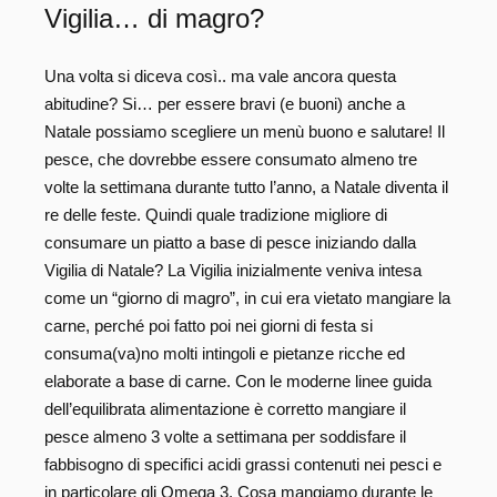
Vigilia… di magro?
Una volta si diceva così.. ma vale ancora questa
abitudine? Si… per essere bravi (e buoni) anche a
Natale possiamo scegliere un menù buono e salutare! Il
pesce, che dovrebbe essere consumato almeno tre
volte la settimana durante tutto l’anno, a Natale diventa il
re delle feste. Quindi quale tradizione migliore di
consumare un piatto a base di pesce iniziando dalla
Vigilia di Natale? La Vigilia inizialmente veniva intesa
come un “giorno di magro”, in cui era vietato mangiare la
carne, perché poi fatto poi nei giorni di festa si
consuma(va)no molti intingoli e pietanze ricche ed
elaborate a base di carne. Con le moderne linee guida
dell’equilibrata alimentazione è corretto mangiare il
pesce almeno 3 volte a settimana per soddisfare il
fabbisogno di specifici acidi grassi contenuti nei pesci e
in particolare gli Omega 3. Cosa mangiamo durante le