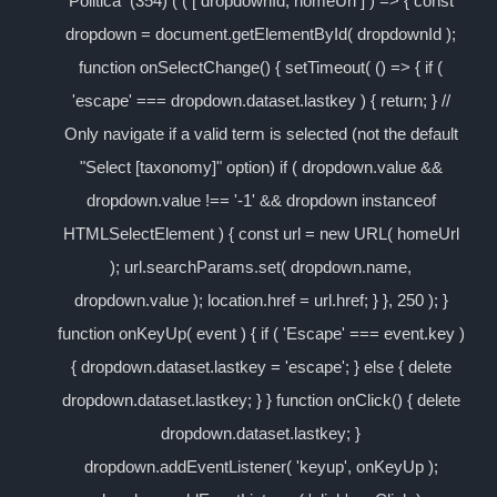
Politica (354) ( ( [ dropdownId, homeUrl ] ) => { const
dropdown = document.getElementById( dropdownId );
function onSelectChange() { setTimeout( () => { if (
'escape' === dropdown.dataset.lastkey ) { return; } //
Only navigate if a valid term is selected (not the default
"Select [taxonomy]" option) if ( dropdown.value &&
dropdown.value !== '-1' && dropdown instanceof
HTMLSelectElement ) { const url = new URL( homeUrl
); url.searchParams.set( dropdown.name,
dropdown.value ); location.href = url.href; } }, 250 ); }
function onKeyUp( event ) { if ( 'Escape' === event.key )
{ dropdown.dataset.lastkey = 'escape'; } else { delete
dropdown.dataset.lastkey; } } function onClick() { delete
dropdown.dataset.lastkey; }
dropdown.addEventListener( 'keyup', onKeyUp );