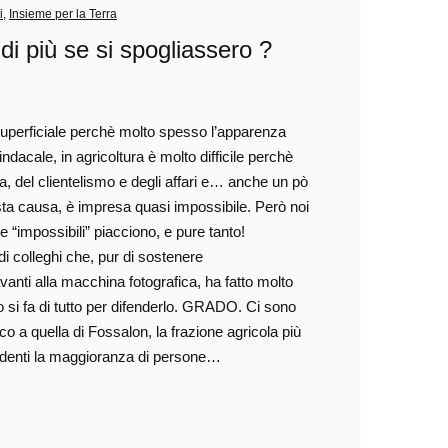
i
,
Insieme per la Terra
di più se si spogliassero ?
superficiale perchè molto spesso l’apparenza
acale, in agricoltura è molto difficile perchè
za, del clientelismo e degli affari e… anche un pò
iusta causa, è impresa quasi impossibile. Però noi
ite “impossibili” piacciono, e pure tanto!
di colleghi che, pur di sostenere
avanti alla macchina fotografica, ha fatto molto
o si fa di tutto per difenderlo. GRADO. Ci sono
co a quella di Fossalon, la frazione agricola più
esidenti la maggioranza di persone…