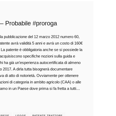
 – Probabile #proroga
n la pubblicazione del 12 marzo 2012 numero 60,
 patente avrà validità 5 anni e avrà un costo di 160€
. La patente è obbligatoria anche se si possiede la
 acquisiscono specifiche nozioni sulla guida e
 chi ha già un’esperienza autocertificata di almeno
rzo 2017. A dirla tutta bisognerà documentare
va di atto di notorietà. Ovviamente per ottenere
zioni di categoria in ambito agricolo (CAA) o alle
siamo in un Paese dove prima si fa fretta a tutti…
SPESE
LEGGE
PATENTE TRATTORE