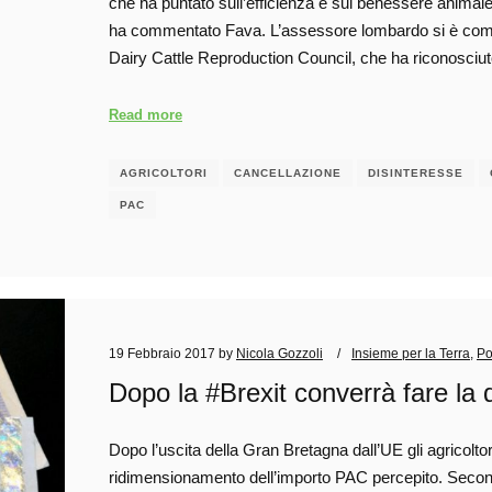
che ha puntato sull’efficienza e sul benessere animale
ha commentato Fava. L’assessore lombardo si è complim
Dairy Cattle Reproduction Council, che ha riconosciu
Read more
AGRICOLTORI
CANCELLAZIONE
DISINTERESSE
PAC
19 Febbraio 2017
by
Nicola Gozzoli
Insieme per la Terra
,
Po
Dopo la #Brexit converrà fare l
Dopo l’uscita della Gran Bretagna dall’UE gli agricolto
ridimensionamento dell’importo PAC percepito. Secondo