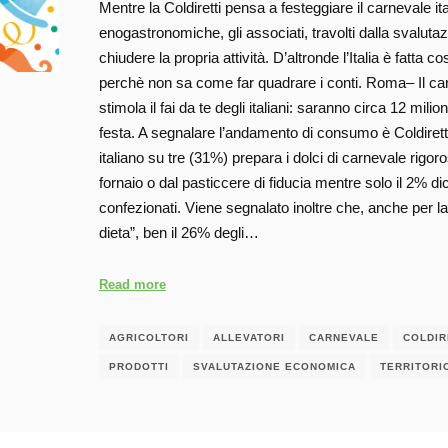
Mentre la Coldiretti pensa a festeggiare il carnevale 
enogastronomiche, gli associati, travolti dalla svalut
chiudere la propria attività. D’altronde l’Italia è fatta 
perchè non sa come far quadrare i conti. Roma– Il carne
stimola il fai da te degli italiani: saranno circa 12 milio
festa. A segnalare l’andamento di consumo è Coldirett
italiano su tre (31%) prepara i dolci di carnevale rigo
fornaio o dal pasticcere di fiducia mentre solo il 2% di
confezionati. Viene segnalato inoltre che, anche per la
dieta”, ben il 26% degli…
Read more
AGRICOLTORI
ALLEVATORI
CARNEVALE
COLDIR
PRODOTTI
SVALUTAZIONE ECONOMICA
TERRITORI