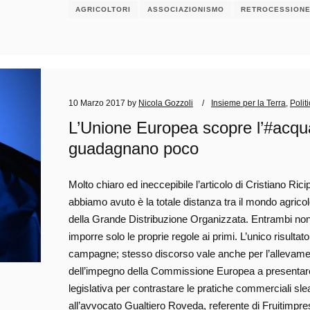
AGRICOLTORI
ASSOCIAZIONISMO
RETROCESSION
10 Marzo 2017
by
Nicola Gozzoli
Insieme per la Terra
,
Polit
L’Unione Europea scopre l’#acqua 
guadagnano poco
Molto chiaro ed ineccepibile l’articolo di Cristiano Ri
abbiamo avuto è la totale distanza tra il mondo agricol
della Grande Distribuzione Organizzata. Entrambi non 
imporre solo le proprie regole ai primi. L’unico risult
campagne; stesso discorso vale anche per l’allevamento
dell’impegno della Commissione Europea a presentare
legislativa per contrastare le pratiche commerciali slea
all’avvocato Gualtiero Roveda, referente di Fruitimpres