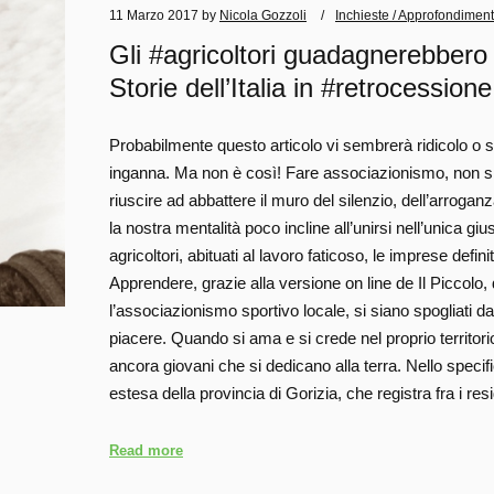
11 Marzo 2017
by
Nicola Gozzoli
Inchieste / Approfondiment
Gli #agricoltori guadagnerebbero 
Storie dell’Italia in #retrocessione
Probabilmente questo articolo vi sembrerà ridicolo o 
inganna. Ma non è così! Fare associazionismo, non sind
riuscire ad abbattere il muro del silenzio, dell’arrogan
la nostra mentalità poco incline all’unirsi nell’unica g
agricoltori, abituati al lavoro faticoso, le imprese defin
Apprendere, grazie alla versione on line de Il Piccolo, 
l’associazionismo sportivo locale, si siano spogliati d
piacere. Quando si ama e si crede nel proprio territori
ancora giovani che si dedicano alla terra. Nello specifi
estesa della provincia di Gorizia, che registra fra i r
Read more