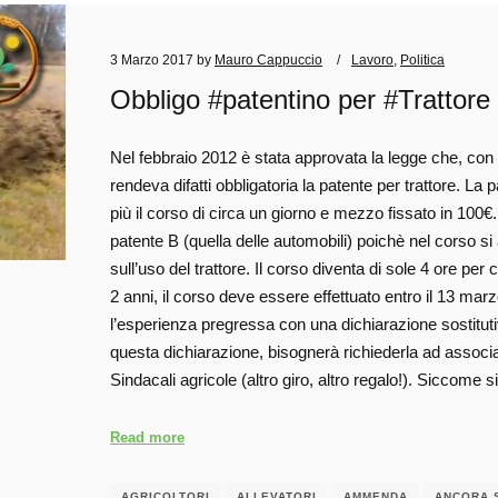
3 Marzo 2017
by
Mauro Cappuccio
Lavoro
,
Politica
Obbligo #patentino per #Trattore
Nel febbraio 2012 è stata approvata la legge che, co
rendeva difatti obbligatoria la patente per trattore. La
più il corso di circa un giorno e mezzo fissato in 100€
patente B (quella delle automobili) poichè nel corso si
sull’uso del trattore. Il corso diventa di sole 4 ore per
2 anni, il corso deve essere effettuato entro il 13 ma
l’esperienza pregressa con una dichiarazione sostituti
questa dichiarazione, bisognerà richiederla ad associa
Sindacali agricole (altro giro, altro regalo!). Siccome 
Read more
AGRICOLTORI
ALLEVATORI
AMMENDA
ANCORA 