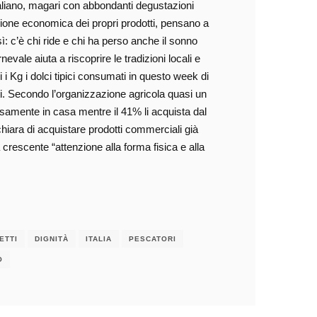
italiano, magari con abbondanti degustazioni
azione economica dei propri prodotti, pensano a
così: c’è chi ride e chi ha perso anche il sonno
vale aiuta a riscoprire le tradizioni locali e
ni i Kg i dolci tipici consumati in questo week di
i. Secondo l’organizzazione agricola quasi un
rosamente in casa mentre il 41% li acquista dal
chiara di acquistare prodotti commerciali già
 crescente “attenzione alla forma fisica e alla
ETTI
DIGNITÀ
ITALIA
PESCATORI
O