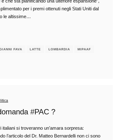
 e che sta pianificando una ulteriore espansione”,
entato per i premi ottenuti negli Stati Uniti dal
to le altissime…
GIANNI FAVA
LATTE
LOMBARDIA
MIPAAF
litica
a domanda #PAC ?
ri italiani si troveranno un’amara sorpresa:
 l’articolo del Dr. Matteo Bernardelli non ci sono